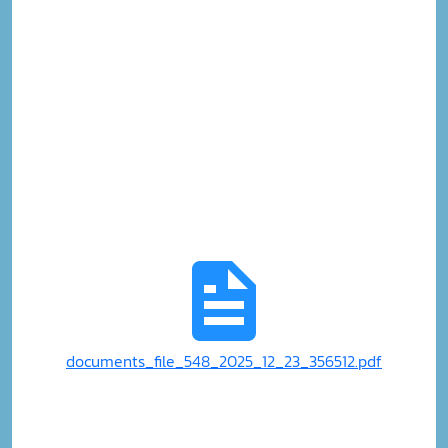
documents_file_548_2025_12_23_356512.pdf