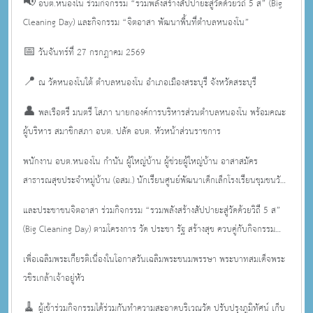
📢 อบต.หนองโน ร่วมกิจกรรม “รวมพลังสร้างสัปปายะสู่วัดด้วยวิถี 5 ส” (Big
Cleaning Day) และกิจกรรม “จิตอาสา พัฒนาพื้นที่ตำบลหนองโน”
📅 วันจันทร์ที่ 27 กรกฎาคม 2569
📍 ณ วัดหนองโนใต้ ตำบลหนองโน อำเภอเมืองสระบุรี จังหวัดสระบุรี
👤 พลเรือตรี มนตรี โสภา นายกองค์การบริหารส่วนตำบลหนองโน พร้อมคณะ
ผู้บริหาร สมาชิกสภา อบต. ปลัด อบต. หัวหน้าส่วนราชการ
พนักงาน อบต.หนองโน กำนัน ผู้ใหญ่บ้าน ผู้ช่วยผู้ใหญ่บ้าน อาสาสมัคร
สาธารณสุขประจำหมู่บ้าน (อสม.) นักเรียนศูนย์พัฒนาเด็กเล็กโรงเรียนชุมชนวัด
หนองโนใต้
และประชาชนจิตอาสา ร่วมกิจกรรม “รวมพลังสร้างสัปปายะสู่วัดด้วยวิถี 5 ส”
(Big Cleaning Day) ตามโครงการ วัด ประชา รัฐ สร้างสุข ควบคู่กับกิจกรรม
“จิตอาสา พัฒนาพื้นที่ตำบลหนองโน”
เพื่อเฉลิมพระเกียรติเนื่องในโอกาสวันเฉลิมพระชนมพรรษา พระบาทสมเด็จพระ
วชิรเกล้าเจ้าอยู่หัว
🧹 ผู้เข้าร่วมกิจกรรมได้ร่วมกันทำความสะอาดบริเวณวัด ปรับปรุงภูมิทัศน์ เก็บ