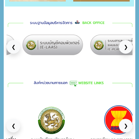
❮
❯
❮
❯