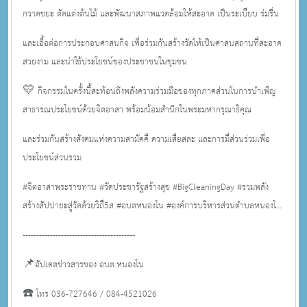
กวาดขยะ ตัดแต่งต้นไม้ และพัฒนาสภาพแวดล้อมให้สะอาด เป็นระเบียบ ร่มรื่น
และเอื้อต่อการประกอบศาสนกิจ เพื่อร่วมกันสร้างวัดให้เป็นศาสนสถานที่สะอาด
สวยงาม และน่าใช้ประโยชน์ของประชาชนในชุมชน
💛 กิจกรรมในครั้งนี้สะท้อนถึงพลังความร่วมมือของทุกภาคส่วนในการบำเพ็ญ
สาธารณประโยชน์ด้วยจิตอาสา พร้อมน้อมสำนึกในพระมหากรุณาธิคุณ
และร่วมกันสร้างสังคมแห่งความสามัคคี ความเสียสละ และการมีส่วนร่วมเพื่อ
ประโยชน์ส่วนรวม
#จิตอาสาพระราชทาน #วัดประชารัฐสร้างสุข #BigCleaningDay #รวมพลัง
สร้างสัปปายะสู่วัดด้วยวิถี5ส #อบตหนองโน #องค์การบริหารส่วนตำบลหนองโน
#ตำบลหนองโน #สระบุรี
-----------------------------------------
📌อัปเดตข่าวสารของ อบต.หนองโน
☎️ โทร 036-727646 / 084-4521026