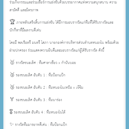
ร่วมกิจกรรมและร่วมเชียร์การแข่งขันด้วยบรรยากาศแห่งความสนุกสนาน ความ
สามัคคี และมิตรภาพ
🏆 ภายหลังเสร็จสิ้นการแข่งขัน ได้มีการมอบรางวัลแก่ทีมที่ได้รับรางวัลและ
นักกีฬาที่มีผลงานดีเด่น
โดยมี พลเรือตรี มนตรี โสภา นายกองค์การบริหารส่วนตำบลหนองโน พร้อมด้วย
ฝ่ายปกครอง ร่วมแสดงความยินดีและมอบรางวัลแก่ผู้ได้รับรางวัล ดังนี้
🥇 รางวัลชนะเลิศ : ทีมศาลาเขียว x กำนันบอย
🥈 รองชนะเลิศ อันดับ 1 : ทีมป๊อกแป๊ก
🥉 รองชนะเลิศ อันดับ 2 : ทีมหนองโนเหนือ x เจ๊ซิม
🏅 รองชนะเลิศ อันดับ 3 : ทีมนาร่อง
🎖️ รองชนะเลิศ อันดับ 4 : ทีมหนองโนใต้
✨ รางวัลทีมมารยาทดีเด่น : ทีมป๊อกแป๊ก