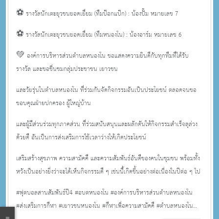
⚽ รางวัลนักเตะยุวชนยอดเยี่ยม (ทีมป๊อกแป๊ก) : น้องปั๊ม หมายเลข 7
⚽ รางวัลนักเตะยุวชนยอดเยี่ยม (ทีมหนองโน) : น้องอาร์ม หมายเลข 6
💚 องค์การบริหารส่วนตำบลหนองโน ขอแสดงความยินดีกับทุกทีมที่ได้รับ
รางวัล และขอชื่นชมกลุ่มประชาชน เยาวชน
และวัยรุ่นในตำบลหนองโน ที่ร่วมกันจัดกิจกรรมอันเป็นประโยชน์ ตลอดจนขอ
ขอบคุณฝ่ายปกครอง ผู้ใหญ่บ้าน
และผู้มีส่วนร่วมทุกภาคส่วน ที่ร่วมสนับสนุนและผลักดันให้กิจกรรมสำเร็จลุล่วง
ด้วยดี อันเป็นการส่งเสริมการใช้เวลาว่างให้เกิดประโยชน์
เสริมสร้างสุขภาพ ความสามัคคี และความสัมพันธ์อันดีของคนในชุมชน พร้อมทั้ง
หวังเป็นอย่างยิ่งว่าจะได้เห็นกิจกรรมดี ๆ เช่นนี้เกิดขึ้นอย่างต่อเนื่องในปีต่อ ๆ ไป
#ฟุตบอลสานสัมพันธ์ปี4 #อบตหนองโน #องค์การบริหารส่วนตำบลหนองโน
#ส่งเสริมการกีฬา #เยาวชนหนองโน #กีฬาเพื่อความสามัคคี #ตำบลหนองโน