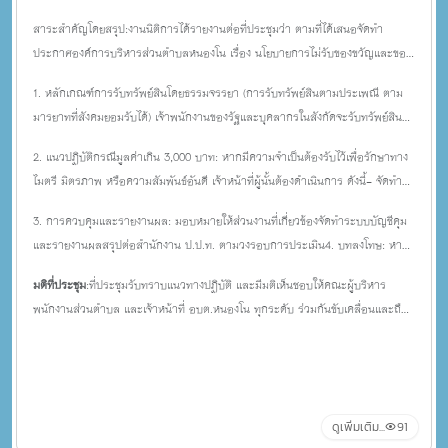
สาระสำคัญโดยสรุป:งานนิติการได้รายงานต่อที่ประชุมว่า ตามที่ได้เสนอจัดทำ
ประกาศองค์การบริหารส่วนตำบลหนองโน เรื่อง นโยบายการไม่รับของขวัญและของ
กำนัลทุกชนิดจากการปฏิบัติหน้าที่ (No Gift Policy) ทั้งฉบับภาษาไทยและภาษา
1. หลักเกณฑ์การรับทรัพย์สินโดยธรรมจรรยา (การรับทรัพย์สินตามประเพณี ตาม
อังกฤษ ซึ่งพลเรือตรี มนตรี โสภา นายก อบต.หนองโน ได้ลงนามในประกาศใช้
มารยาทที่สังคมยอมรับได้) เจ้าพนักงานของรัฐและบุคลากรในสังกัดจะรับทรัพย์สิน
เรียบร้อยแล้ว เมื่อวันที่ 17 มีนาคม 2569 นั้นเพื่อเป็นการขับเคลื่อนนโยบายดังกล่าว
หรือประโยชน์อื่นใดได้ต่อเมื่อ- รับจากญาติ: ให้โดยเสน่หาตามจำนวนที่เหมาะสมตาม
ให้เป็นรูปธรรมและสอดคล้องกับ "ประกาศ อบต.หนองโน เรื่อง หลักเกณฑ์การรับ
2. แนวปฏิบัติกรณีมูลค่าเกิน 3,000 บาท: หากมีความจำเป็นต้องรับไว้เพื่อรักษาทาง
ฐานานุรูป- รับจากบุคคลอื่น (ไม่ใช่ญาติ): ต้องมีราคาหรือมูลค่า ไม่เกิน 3,000 บาท
ทรัพย์สินหรือประโยชน์อื่นใดโดยธรรมจรรยาของเจ้าพนักงานของรัฐ" ลงวันที่ 14
ไมตรี มิตรภาพ หรือความสัมพันธ์อันดี เจ้าหน้าที่ผู้นั้นต้องดำเนินการ ดังนี้- จัดทำ
ในแต่ละบุคคล แต่ละโอกาส - รับจากส่วนรวม: เป็นการให้ในลักษณะที่หน่วยงาน
พฤษภาคม 2569 (pp. 1-2) พลเรือตรี มนตรี โสภา นายก อบต.หนองโน จึงได้นำ
"แบบรายงานการรับทรัพย์สินหรือประโยชน์อื่นใด" เสนอต่อ นายก อบต.หนองโน
ราชการ/รัฐวิสาหกิจมอบให้เพื่อเป็นรางวัล หรือประโยชน์ของหน่วยงาน
ประกาศทั้ง 2 ฉบับมาเน้นย้ำเพื่อให้บุคลากรทุกระดับยึดถือและปฏิบัติร่วมกันอย่าง
3. การควบคุมและรายงานผล: มอบหมายให้ส่วนงานที่เกี่ยวข้องจัดทำระบบบัญชีคุม
ภายใน 30 วัน นับแต่วันที่ได้รับ - หากนายกพิจารณาเห็นชอบ ให้ทรัพย์สินนั้นเป็น
เคร่งครัด ดังนี้
และรายงานผลสรุปต่อสำนักงาน ป.ป.ท. ตามวงรอบการประเมิน4. บทลงโทษ: หาก
สิทธิของผู้รับได้- หากนายกพิจารณาว่าไม่สมควรรับ ให้ส่งคืนผู้ให้ทันที หากส่งคืนไม่
ผู้ใดฝ่าฝืนถือเป็นการกระทำความผิดวินัย และมีความผิดตาม พ.ร.บ.มาตรการของ
ได้ ให้ส่งมอบให้เป็นสิทธิของ อบต.หนองโน เพื่อใช้ประโยชน์สาธารณะต่อไป
มติที่ประชุม
:ที่ประชุมรับทราบแนวทางปฏิบัติ และมีมติเห็นชอบให้คณะผู้บริหาร
ฝ่ายบริหารในการป้องกันและปราบปรามการทุจริต พ.ศ. 2551
พนักงานส่วนตำบล และเจ้าหน้าที่ อบต.หนองโน ทุกระดับ ร่วมกันขับเคลื่อนและถือ
ปฏิบัติตามประกาศอย่างเคร่งครัดตั้งแต่นัดนี้เป็นต้นไป
ดูเพิ่มเติม...
91