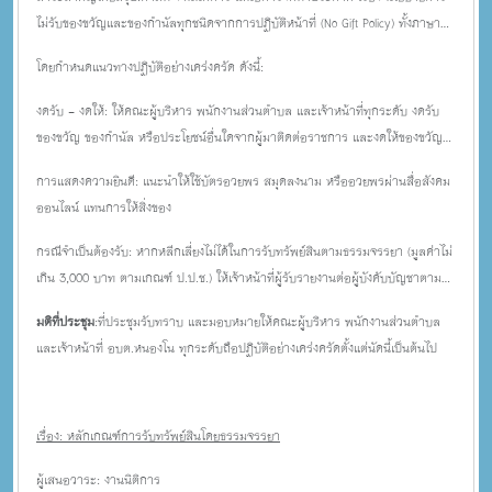
ไม่รับของขวัญและของกำนัลทุกชนิดจากการปฏิบัติหน้าที่ (No Gift Policy) ทั้งภาษา
ไทยและอังกฤษ และนายก ลงนามในประกาศใช้แล้ว เมื่อ ลงวันที่ 17 มีนาคม 2569
โดยกำหนดแนวทางปฏิบัติอย่างเคร่งครัด ดังนี้:
พลเรือตรี มนตรี โสภา นายก อบต.หนองโน ได้แจ้งให้ที่ประชุมทราบและถือปฏิบัติ
ร่วมกันเกี่ยวกับ การขับเคลื่อนนโยบาย No Gift Policy จากการปฏิบัติหน้าที่ เพื่อมุ่ง
งดรับ - งดให้: ให้คณะผู้บริหาร พนักงานส่วนตำบล และเจ้าหน้าที่ทุกระดับ งดรับ
เน้นการสร้างวัฒนธรรมองค์กรที่ซื่อสัตย์สุจริต โปร่งใส และป้องกันการทุจริต
ของขวัญ ของกำนัล หรือประโยชน์อื่นใดจากผู้มาติดต่อราชการ และงดให้ของขวัญ
คอร์รัปชัน รวมถึงผลประโยชน์ทับซ้อนในหน่วยงาน
แก่ผู้บังคับบัญชาหรือบุคคลภายนอกในทุกเทศกาลและทุกโอกาส
การแสดงความยินดี: แนะนำให้ใช้บัตรอวยพร สมุดลงนาม หรืออวยพรผ่านสื่อสังคม
ออนไลน์ แทนการให้สิ่งของ
กรณีจำเป็นต้องรับ: หากหลีกเลี่ยงไม่ได้ในการรับทรัพย์สินตามธรรมจรรยา (มูลค่าไม่
เกิน 3,000 บาท ตามเกณฑ์ ป.ป.ช.) ให้เจ้าหน้าที่ผู้รับรายงานต่อผู้บังคับบัญชาตาม
แบบฟอร์มรายงานทันทีการประชาสัมพันธ์: มอบหมายให้ส่วนงานที่เกี่ยวข้องจัดทำสื่อ
มติที่ประชุม
:ที่ประชุมรับทราบ และมอบหมายให้คณะผู้บริหาร พนักงานส่วนตำบล
ประชาสัมพันธ์ ป้ายประกาศ บริเวณจุดบริการประชาชน เพื่อแจ้งให้ผู้มาติดต่อ
และเจ้าหน้าที่ อบต.หนองโน ทุกระดับถือปฏิบัติอย่างเคร่งครัดตั้งแต่นัดนี้เป็นต้นไป
ราชการทราบโดยทั่วกัน และใช้ประกอบการประเมินคุณธรรมและความโปร่งใส (ITA)
เรื่อง: หลักเกณฑ์การรับทรัพย์สินโดยธรรมจรรยา
ผู้เสนอวาระ: งานนิติการ