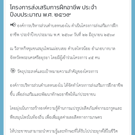
โครงการส่งเสริมการฝึกอาชีพ ประจำ
ปีงบประมาณ พ.ศ. ๒๕๖๙
📢 องค์การบริหารส่วนตำบลหนองโน ดำเนินโครงการส่งเสริมการฝึก
อาชีพ ประจำปีงบประมาณ พ.ศ. ๒๕๖๙
วันที่ ๒๒ มิถุนายน ๒๕๖๙
ณ วิสาหกิจชุมชนสมุนไพรแม่อบเชย ตำบลไทรน้อย อำเภอบางบาล
จังหวัดพระนครศรีอยุธยา โดยมีผู้เข้าร่วมโครงการ ๔๕ คน
🎯 วัตถุประสงค์และเป้าหมายความสำคัญของโครงการ
องค์การบริหารส่วนตำบลหนองโน ได้จัดทำโครงการส่งเสริมการฝึกอาชีพ
ขึ้น เพื่อส่งเสริมและพัฒนาทักษะอาชีพให้แก่ประชาชน
โดยมุ่งเน้นการสร้างองค์ความรู้ด้านการแปรรูปผลิตภัณฑ์จากมะกรูดและ
พืชสมุนไพรในท้องถิ่น เพื่อเพิ่มมูลค่าผลผลิตทางการเกษตร
ให้ประชาชนสามารถนำความรู้และทักษะที่ได้รับไปประยุกต์ใช้ในชีวิต